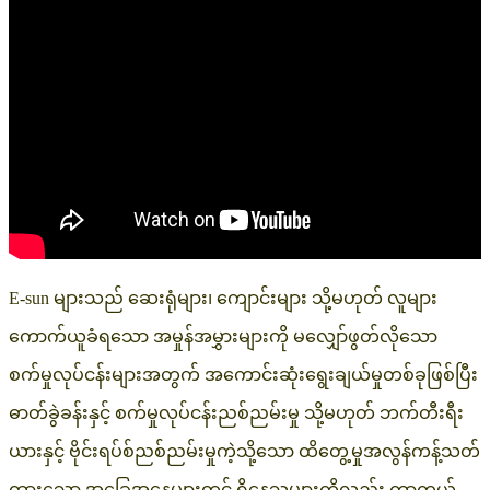
E-sun များသည် ဆေးရုံများ၊ ကျောင်းများ သို့မဟုတ် လူများ
ကောက်ယူခံရသော အမှုန်အမွှားများကို မလျှော်ဖွတ်လိုသော
စက်မှုလုပ်ငန်းများအတွက် အကောင်းဆုံးရွေးချယ်မှုတစ်ခုဖြစ်ပြီး
ဓာတ်ခွဲခန်းနှင့် စက်မှုလုပ်ငန်းညစ်ညမ်းမှု သို့မဟုတ် ဘက်တီးရီး
ယားနှင့် ဗိုင်းရပ်စ်ညစ်ညမ်းမှုကဲ့သို့သော ထိတွေ့မှုအလွန်ကန့်သတ်
ထားသော အခြေအနေများတွင် ရှိနေသူများကိုလည်း ကာကွယ်