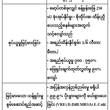
• မော့ပ်တစ်ခုလျှင် ခန့်မှန်းခြေ 250
sf2 ဖုံးအုပ်နိုင်မှု၊ • စိုထိုင်းဆ ထိန်းညှိ
ပေးသည့်စနစ်များအတွက်
သင့်လျော်သည်
• အရည်ထိန်းနိုင်စွမ်း ၁.၆ လီတာ/
စုပ်ယူမှုမြင့်မားခြင်း
၂
မီတာ
• အရည်စုပ်ယူမှု ၇၀၀ - ၇၅၀%
• ဖြေရှင်းချက်ထုတ်လွှတ်မှု ၉၀%
ကျော်
• အပြန်အလှန်ညစ်ညမ်းမှု မရှိပါ
မြင့်မားသော သန့်ရှင်းမှု
• ၉၉.၉% ပိုးမွှားများကို ဖယ်ရှားပေး
စွမ်းဆောင်ရည်အဆင့်
ခြင်း (VRE၊ D-Diff၊ MRSA၊ E-Coli၊