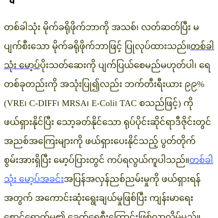
တစ်ခါသုံး မိုက်ခရိုဖိုက်ဘာကို အသစ်၊ လတ်ဆတ်ပြီး မ
ပျက်စီးသော မိုက်ခရိုဖိုက်ဘာဖြင့် ပြုလုပ်ထားသည်။
တစ်ခါ
သုံး မော့ပ်
ပိုးသတ်ဆေးကို ပျက်ပြယ်စေမည်မဟုတ်ပါ၊ ရေ
တစ်ခုတည်းကို အသုံးပြု၍လည်း ဘက်တီးရီးယား ၉၉%
(VRE၊ C-DIFF၊ MRSA၊ E-Coli၊ TAC စသည်ဖြင့်) ကို
ဖယ်ရှားနိုင်ပြီး သော့ခတ်နိုင်သော ရုပ်ပိုင်းဆိုင်ရာဒီဇိုင်းတွင်
အညစ်အကြေးများကို ဖယ်ရှားပေးနိုင်သည့် ပွတ်တိုက်
စွမ်းအားရှိပြီး မော့ပ်ပြားတွင် ကပ်ရလွယ်ကူပါသည်။
တစ်ခါ
သုံး မော့ပ်အခင်း
အပြန်အလှန်ညစ်ညမ်းမှုကို ဖယ်ရှားရန်
အတွက် အကောင်းဆုံးရွေးချယ်မှုဖြစ်ပြီး ကျန်းမာရေး
စောင့်ရှောက်မှု၏ ခေတ်ရေစီးကြောင်းဖြစ်လာလိမ့်မည်။