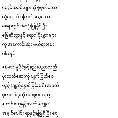
မော့ပ်အခင်းများကို စိုစွတ်သော
သို့မဟုတ် ခြောက်သွေ့သော
နေရာတွင် အသုံးပြုနိုင်ပြီး
မြေဆီလွှာနှင့် ရောဂါပိုးမွှားများ
ကို အကောင်းဆုံး ဖယ်ရှားပေး
ပါသည်။
●E-sun မူပိုင်ခွင့်နည်းပညာသည်
ပိုးသတ်ဆေးကို ပျက်ပြယ်စေ
မည့် (ချည်နှောင်ခြင်းမရှိ) အဝတ်
စုတ်တစ်ခုကို ပေးစွမ်းသည်
● တစ်စတုရန်းလက်မလျှင်
အမျှင်ပေါင်း ရာနှင့်ချီ၍ရှိပြီး ရေ