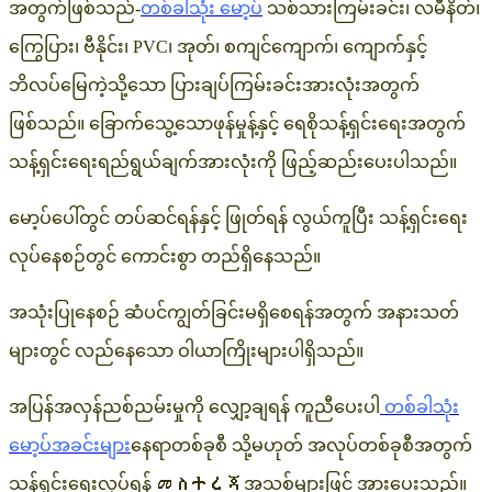
အတွက်ဖြစ်သည်-
တစ်ခါသုံး မော့ပ်
သစ်သားကြမ်းခင်း၊ လမီနိတ်၊
ကြွေပြား၊ ဗီနိုင်း၊ PVC၊ အုတ်၊ စကျင်ကျောက်၊ ကျောက်နှင့်
ဘိလပ်မြေကဲ့သို့သော ပြားချပ်ကြမ်းခင်းအားလုံးအတွက်
ဖြစ်သည်။ ခြောက်သွေ့သောဖုန်မှုန့်နှင့် ရေစိုသန့်ရှင်းရေးအတွက်
သန့်ရှင်းရေးရည်ရွယ်ချက်အားလုံးကို ဖြည့်ဆည်းပေးပါသည်။
မော့ပ်ပေါ်တွင် တပ်ဆင်ရန်နှင့် ဖြုတ်ရန် လွယ်ကူပြီး သန့်ရှင်းရေး
လုပ်နေစဉ်တွင် ကောင်းစွာ တည်ရှိနေသည်။
အသုံးပြုနေစဉ် ဆံပင်ကျွတ်ခြင်းမရှိစေရန်အတွက် အနားသတ်
များတွင် လည်နေသော ဝါယာကြိုးများပါရှိသည်။
အပြန်အလှန်ညစ်ညမ်းမှုကို လျှော့ချရန် ကူညီပေးပါ
တစ်ခါသုံး
မော့ပ်အခင်းများ
နေရာတစ်ခုစီ သို့မဟုတ် အလုပ်တစ်ခုစီအတွက်
သန့်ရှင်းရေးလုပ်ရန် መስተረጃအသစ်များဖြင့် အားပေးသည်။