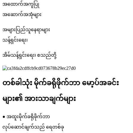
အထောက်အကူပြု
အဆောက်အအုံများ
အများပြည်သူနေရာများ
သန့်ရှင်းရေး၊
အိမ်သန့်ရှင်းရေး၊ စသည်တို့
တစ်ခါသုံး မိုက်ခရိုဖိုက်ဘာ မော့ပ်အခင်း
များ၏ အားသာချက်များ
● အထူးမိုက်ခရိုဖိုက်ဘာ
လုပ်ဆောင်ချက်သည် ရေတစ်ခု