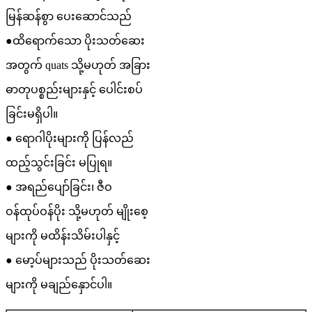
မြန်ဆန်စွာ ပေးဆောင်သည်
●ထိရောက်သော ပိုးသတ်ဆေး
အတွက် quats သို့မဟုတ် အခြား
ဓာတုပစ္စည်းများနှင့် ပေါင်းစပ်
ခြင်းမရှိပါ။
● ရောဂါပိုးများကို ပြန်လည်
ထည့်သွင်းခြင်း မပြုရ။
● အရည်ပျော်ခြင်း၊ ဇီဝ
ဝန်ထုပ်ဝန်ပိုး သို့မဟုတ် မျိုးစေ့
များကို မထိန်းသိမ်းပါနှင့်
● မော့ပ်များသည် ပိုးသတ်ဆေး
များကို မချည်နှောင်ပါ။