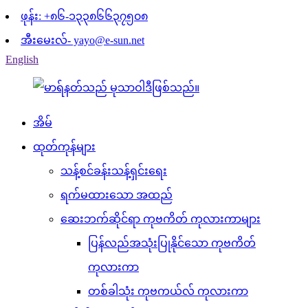
ဖုန်း: +၈၆-၁၃၃၈၆၆၃၇၅၀၈
အီးမေးလ်- yayo@e-sun.net
English
အိမ်
ထုတ်ကုန်များ
သန့်စင်ခန်းသန့်ရှင်းရေး
ရက်မထားသော အထည်
ဆေးဘက်ဆိုင်ရာ ကုဗကိတ် ကုလားကာများ
ပြန်လည်အသုံးပြုနိုင်သော ကုဗကိတ်
ကုလားကာ
တစ်ခါသုံး ကုဗကယ်လ် ကုလားကာ