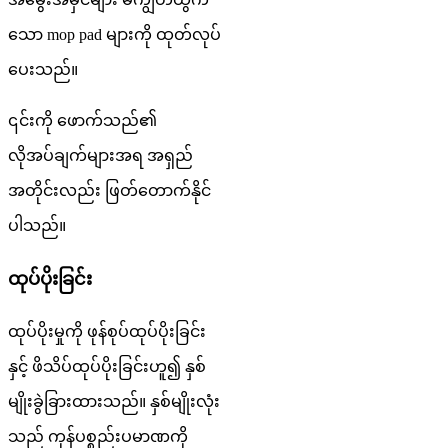
သော mop pad များကို ထုတ်လုပ်
ပေးသည်။
၎င်းကို ဖောက်သည်၏
လိုအပ်ချက်များအရ အရှည်
အတိုင်းလည်း ဖြတ်တောက်နိုင်
ပါသည်။
ထုပ်ပိုးခြင်း
ထုပ်ပိုးမှုကို ဖုန်စုပ်ထုပ်ပိုးခြင်း
နှင့် ဖိသိပ်ထုပ်ပိုးခြင်းဟူ၍ နှစ်
မျိုးခွဲခြားထားသည်။ နှစ်မျိုးလုံး
သည် ကုန်ပစ္စည်းပမာဏကို