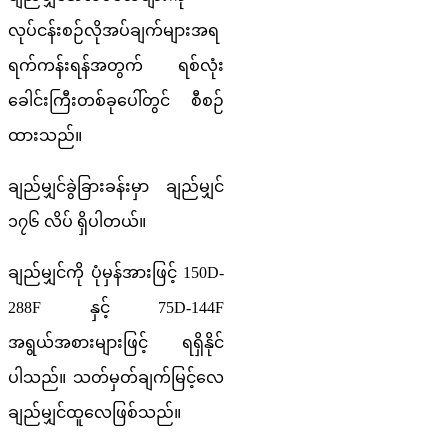
လုပ်ငန်းစဉ်လိုအပ်ချက်များအရ
ရက်ကန်းရန်အတွက် ရစ်လုံး
ခေါင်းကြီးတစ်ခုပေါ်တွင် စီစဉ်
ထားသည်။
ချည်မျှင်ခွဲခြားခန်းမှာ ချည်မျှင်
၁၇၆ လိပ် ရှိပါတယ်။
ချည်မျှင်ကို ပုံမှန်အားဖြင့် 150D-
288F နှင့် 75D-144F
အရွယ်အစားများဖြင့် ရရှိနိုင်
ပါသည်။ သတ်မှတ်ချက်မြင့်လေ
ချည်မျှင်ထူလေဖြစ်သည်။