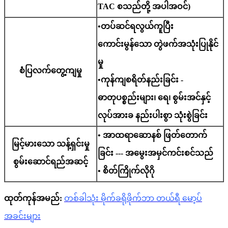
TAC စသည်တို့ အပါအဝင်)
•တပ်ဆင်ရလွယ်ကူပြီး
ကောင်းမွန်သော တွဲဖက်အသုံးပြုနိုင်
မှု
စံပြလက်တွေ့ကျမှု
•ကုန်ကျစရိတ်နည်းခြင်း -
ဓာတုပစ္စည်းများ၊ ရေ၊ စွမ်းအင်နှင့်
လုပ်အားခ နည်းပါးစွာ သုံးစွဲခြင်း
• အာထရာဆောနစ် ဖြတ်တောက်
မြင့်မားသော သန့်ရှင်းမှု
ခြင်း --- အမွေးအမှင်ကင်းစင်သည်
စွမ်းဆောင်ရည်အဆင့်
• စိတ်ကြိုက်လိုဂို
ထုတ်ကုန်အမည်:
တစ်ခါသုံး မိုက်ခရိုဖိုက်ဘာ တယ်ရီ မော့ပ်
အခင်းများ