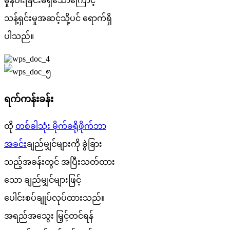
မှုန်ဝါးခြင်းမရှိသောကြောင့်
သန့်ရှင်းမှုအဆင့်သို့ပင် ရောက်ရှိ
ပါသည်။
ရက်ကန်းခန်း
ထို
တစ်ခါသုံး မိုက်ခရိုဖိုက်ဘာ
အခင်း
ချည်မျှင်များကို ခွဲခြား
သည့်အခန်းတွင် အပြီးသတ်ထား
သော ချည်မျှင်များဖြင့်
ပေါင်းစပ်ချုပ်လုပ်ထားသည်။
အရည်အသွေး မြှင့်တင်ရန်