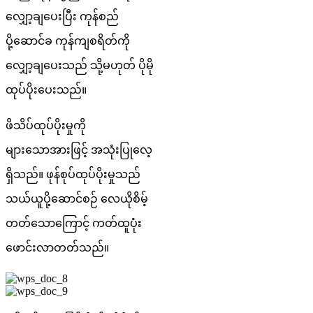
လျှော့ချပေးပြီး ကုန်စည်
ပို့ဆောင်ခ ကုန်ကျစရိတ်ကို
လျှော့ချပေးသည် သို့မဟုတ် ပိုမို
ထုပ်ပိုးပေးသည်။
ဖိသိပ်ထုပ်ပိုးမှုကို
များသောအားဖြင့် အသုံးပြုလေ့
ရှိသည်။ ဖုန်စုပ်ထုပ်ပိုးမှုသည်
သယ်ယူပို့ဆောင်စဉ် လေယိုစိမ့်
တတ်သောကြောင့် ကတ်ထူပုံး
ဖောင်းလာတတ်သည်။