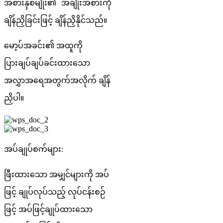
အစားနှစ်မျိုး၏ အချိုးအစားကို
ချိန်ညှိခြင်းဖြင့် ချိန်ညှိနိုင်သည်။
မော့ပ်အခင်း၏ အထူကို
ပြားချပ်ချပ်ခင်းထားသော
အလွှာအရေအတွက်အလိုက် ချိန်
ညှိပါ။
အပ်ချုပ်စက်များ:
ဖြီးထားသော အမျှင်များကို အပ်
ဖြင့် ချုပ်လုပ်သည့် လုပ်ငန်းစဉ်
ဖြင့် အပ်ဖြင့်ချုပ်ထားသော