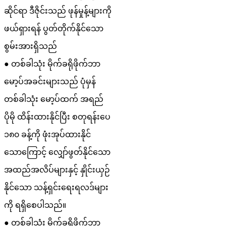
ဆိုင်ရာ ဒီဇိုင်းသည် ဖုန်မှုန့်များကို
ဖယ်ရှားရန် ပွတ်တိုက်နိုင်သော
စွမ်းအားရှိသည်
● တစ်ခါသုံး မိုက်ခရိုဖိုက်ဘာ
မော့ပ်အခင်းများသည် ပုံမှန်
တစ်ခါသုံး မော့ပ်ထက် အရည်
ပိုမို ထိန်းထားနိုင်ပြီး စတုရန်းပေ
၁၈၀ ခန့်ကို ဖုံးအုပ်ထားနိုင်
သောကြောင့် လျှော်ဖွတ်နိုင်သော
အထည်အလိပ်များနှင့် နှိုင်းယှဉ်
နိုင်သော သန့်ရှင်းရေးရလဒ်များ
ကို ရရှိစေပါသည်။
● တစ်ခါသုံး မိုက်ခရိုဖိုက်ဘာ