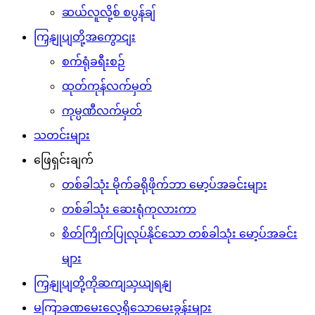
ဆယ်လူလို့စ် စပွန်ချ်
ကြှနျုပျတို့အကွောငျး
စက်ရုံခရီးစဉ်
ထုတ်ကုန်လက်မှတ်
ကုမ္ပဏီလက်မှတ်
သတင်းများ
ဖြေရှင်းချက်
တစ်ခါသုံး မိုက်ခရိုဖိုက်ဘာ မော့ပ်အခင်းများ
တစ်ခါသုံး ဆေးရုံကုလားကာ
စိတ်ကြိုက်ပြုလုပ်နိုင်သော တစ်ခါသုံး မော့ပ်အခင်း
များ
ကြှနျုပျတို့ကိုဆကျသှယျရနျ
မကြာခဏမေးလေ့ရှိသောမေးခွန်းများ