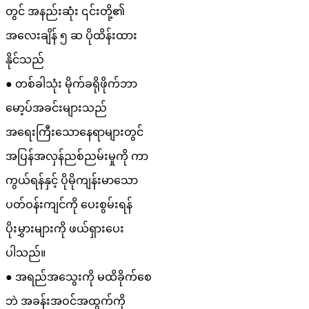
တွင် အနည်းဆုံး ၎င်းတို့၏
အလေးချိန် ၅ ဆ ပိုထိန်းထား
နိုင်သည်
● တစ်ခါသုံး မိုက်ခရိုဖိုက်ဘာ
မော့ပ်အခင်းများသည်
အရေးကြီးသောနေရာများတွင်
အပြန်အလှန်ညစ်ညမ်းမှုကို ကာ
ကွယ်ရန်နှင့် ပိုမိုကျန်းမာသော
ပတ်ဝန်းကျင်ကို ပေးစွမ်းရန်
ပိုးမွှားများကို ဖယ်ရှားပေး
ပါသည်။
● အရည်အသွေးကို မထိခိုက်စေ
ဘဲ အခန်းအဝင်အထွက်ကို