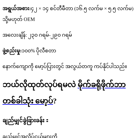
အရွယ်အစား:
၄၂ × ၁၄ စင်တီမီတာ (၁၆.၅ လက်မ × ၅.၅ လက်မ)
သို့မဟုတ် OEM
အလေးချိန်: ၂၃၀ ဂရမ်-၂၉၀ ဂရမ်
ဖွဲ့စည်းမှု:
၁၀၀% ပိုလီစတာ
နောက်ကျောကို မော့ပ်ပြားတွင် အလွယ်တကူ ကပ်နိုင်ပါသည်။
ဘယ်လိုထုတ်လုပ်ရမလဲ
မိုက်ခရိုဖိုက်ဘာ
တစ်ခါသုံး မော့ပ်
?
ချည်မျှင်ခွဲခြားခန်း：
ချည်မျှင်အလိပ်ငယ်များကို