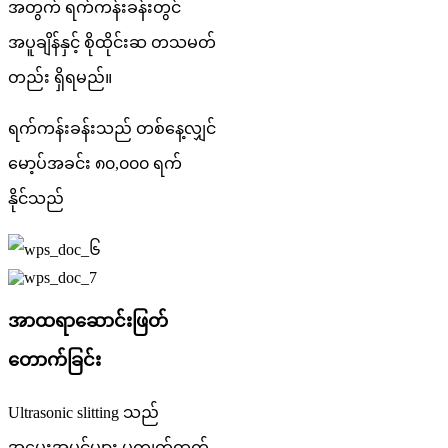
အတွက် ရက်ကန်းခန်းတွင်
အပူချိန်နှင့် စိုထိုင်းဆ တသမတ်
တည်း ရှိရမည်။
ရက်ကန်းခန်းသည် တစ်နေ့လျှင်
မော့ပ်အခင်း ၈၀,၀၀၀ ရက်
နိုင်သည်
အာထရာဆောင်းဖြတ်
တောက်ခြင်း
Ultrasonic slitting သည်
အမွေးအမှင်များ မကျွတ်ထွက်