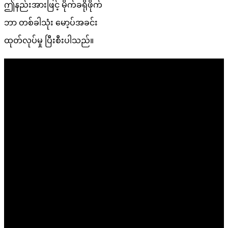
ဤနည်းအားဖြင့် မိုက်ခရိုဖိုက်
ဘာ တစ်ခါသုံး မော့ပ်အခင်း
ထုတ်လုပ်မှု ပြီးစီးပါသည်။