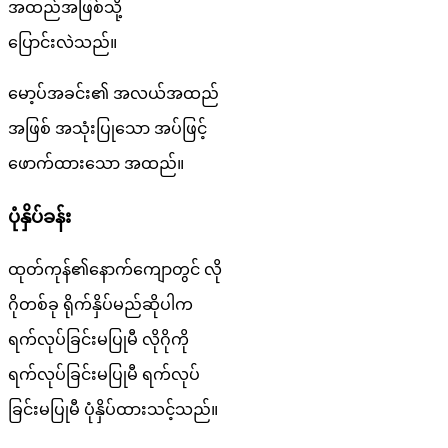
အထည်အဖြစ်သို့
ပြောင်းလဲသည်။
မော့ပ်အခင်း၏ အလယ်အထည်
အဖြစ် အသုံးပြုသော အပ်ဖြင့်
ဖောက်ထားသော အထည်။
ပုံနှိပ်ခန်း
ထုတ်ကုန်၏နောက်ကျောတွင် လို
ဂိုတစ်ခု ရိုက်နှိပ်မည်ဆိုပါက
ရက်လုပ်ခြင်းမပြုမီ လိုဂိုကို
ရက်လုပ်ခြင်းမပြုမီ ရက်လုပ်
ခြင်းမပြုမီ ပုံနှိပ်ထားသင့်သည်။