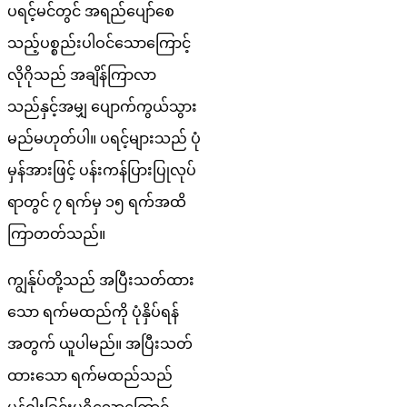
ပရင့်မင်တွင် အရည်ပျော်စေ
သည့်ပစ္စည်းပါဝင်သောကြောင့်
လိုဂိုသည် အချိန်ကြာလာ
သည်နှင့်အမျှ ပျောက်ကွယ်သွား
မည်မဟုတ်ပါ။ ပရင့်များသည် ပုံ
မှန်အားဖြင့် ပန်းကန်ပြားပြုလုပ်
ရာတွင် ၇ ရက်မှ ၁၅ ရက်အထိ
ကြာတတ်သည်။
ကျွန်ုပ်တို့သည် အပြီးသတ်ထား
သော ရက်မထည်ကို ပုံနှိပ်ရန်
အတွက် ယူပါမည်။ အပြီးသတ်
ထားသော ရက်မထည်သည်