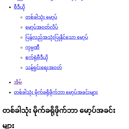
ဗီဒီယို
တစ်ခါသုံး မော့ပ်
မော့ပ်အဝတ်လိပ်
ပြန်လည်အသုံးပြုနိုင်သော မော့ပ်
ကုမ္ပဏီ
စက်ရုံဗီဒီယို
သန့်ရှင်းရေးအဝတ်
အိမ်
တစ်ခါသုံး မိုက်ခရိုဖိုက်ဘာ မော့ပ်အခင်းများ
တစ်ခါသုံး မိုက်ခရိုဖိုက်ဘာ မော့ပ်အခင်း
များ