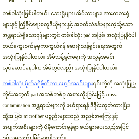
တစ်ခါသုံးဖြစ်ပါတယ်။ ဆေးရုံများ၊ အိမ်သာများ၊ အားကစားရုံ
များနှင့် ကြံ့ခိုင်ရေးစတူဒီယိုများနှင့် အဝတ်လဲခန်းများကဲ့သို့သော
အန္တရာယ်ရှိသောဇုန်များတွင် တစ်ခါသုံး pad အဖြစ် အသုံးပြုနိုင်ပါ
တယ်။ ကူးစက်မှုမှကာကွယ်ရန် ဆေးရုံသန့်ရှင်းရေးအတွက်
အသုံးပြုနိုင်ပါတယ်။ အိမ်သန့်ရှင်းရေးကို အလွန်အမင်း
လုပ်ဆောင်နေပါက အိမ်တွင်လည်း အသုံးပြုနိုင်ပါတယ်။
တစ်ခါသုံး မိုက်ခရိုဖိုက်ဘာ မော့ပ်အခင်းများ
၎င်းတို့ကို အသုံးပြုမှု
တိုင်းအတွက် pad အသစ်တစ်ခု အစားထိုးခြင်းဖြင့် cross-
contamination အန္တရာယ်များကို ဖယ်ရှားရန် ဒီဇိုင်းထုတ်ထားပြီး၊
ထို့အပြင်၊ microfiber ပစ္စည်းများသည် အညစ်အကြေးနှင့်
အပျက်အစီးများကို ပိုမိုကောင်းမွန်စွာ ဖယ်ရှားပေးသည့်အပြင်
စုပ်ယူမှုလည်း မြင့်မားပါသည်။