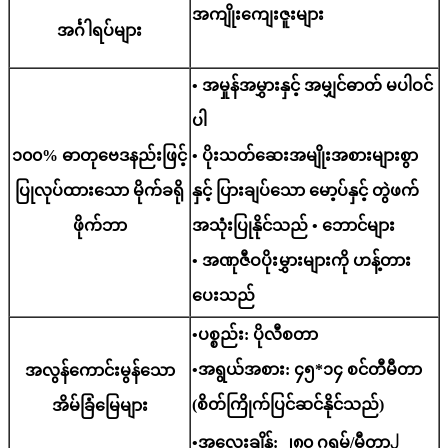
အကျိုးကျေးဇူးများ
အင်္ဂါရပ်များ
• အမှုန်အမွှားနှင့် အမျှင်ဓာတ် မပါဝင်
ပါ
၁၀၀% ဓာတုဗေဒနည်းဖြင့်
• ပိုးသတ်ဆေးအမျိုးအစားများစွာ
ပြုလုပ်ထားသော မိုက်ခရို
နှင့် ပြားချပ်သော မော့ပ်နှင့် တွဲဖက်
ဖိုက်ဘာ
အသုံးပြုနိုင်သည် • ဘောင်များ
• အဏုဇီဝပိုးမွှားများကို ဟန့်တား
ပေးသည်
•ပစ္စည်း: ပိုလီစတာ
•အရွယ်အစား: ၄၅*၁၄ စင်တီမီတာ
အလွန်ကောင်းမွန်သော
(စိတ်ကြိုက်ပြင်ဆင်နိုင်သည်)
အိမ်ခြံမြေများ
၂
•အလေးချိန်: ၂၈၀ ဂရမ်/မီတာ