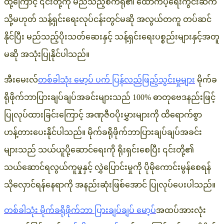
ထို့ကြောင့် ၎င်းတို့ကို မည်သည့်စက်ရုံ၏ ထောက်ပံ့ရေးကွင်းဆက်
သို့မဟုတ် သန့်ရှင်းရေးလုပ်ငန်းတွင်မဆို အလွယ်တကူ တပ်ဆင်
နိုင်ပြီး မည်သည့်ပိုးသတ်ဆေးနှင့် သန့်ရှင်းရေးပစ္စည်းများနှင့်အတူ
မဆို အသုံးပြုနိုင်ပါသည်။
အီးမေးလ်
တစ်ခါသုံး မော့ပ် ပက် ပြန်လည်ဖြည့်သွင်းမှုများ
မိုက်ခ
ရိုဖိုက်ဘာပြားချပ်ချပ်အခင်းများသည် 100% ဓာတုဗေဒနည်းဖြင့်
ပြုလုပ်ထားခြင်းကြောင့် အဏုဇီဝပိုးမွှားများကို ထိရောက်စွာ
ဟန့်တားပေးနိုင်ပါသည်။ မိုက်ခရိုဖိုက်ဘာပြားချပ်ချပ်အခင်း
များသည် သယ်ယူပို့ဆောင်ရေးကို ရိုးရှင်းစေပြီး ၎င်းတို့၏
သယ်ဆောင်ရလွယ်ကူမှုနှင့် လွှဲပြောင်းမှုကို ပိုမိုကောင်းမွန်စေရန်
သိုလှောင်ရန်နေရာကို အနည်းဆုံးဖြစ်အောင် ပြုလုပ်ပေးပါသည်။
တစ်ခါသုံး မိုက်ခရိုဖိုက်ဘာ ပြားချပ်ချပ် မော့ပ်
အထပ်အားလုံး