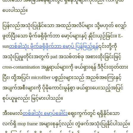
ပေးပါသည်။
ပြန်လည်အသုံးပြုနိုင်သော အထည်အလိပ်များ သို့မဟုတ် လျှော်
ဖွတ်ပြီးသော မိုက်ခရိုဖိုက်ဘာ မော့ပ်များနှင့် နှိုင်းယှဉ်ခြင်း။ E-
sun
တစ်ခါသုံး မိုက်ခရိုဖိုက်ဘာ မော့ပ် ပြန်ဖြည့်ရန်
၎င်းတို့ကို
အသုံးပြုမှုတိုင်းအတွက် pad အသစ်တစ်ခု အစားထိုးခြင်းဖြင့်
cross-contamination အန္တရာယ်များကို ဖယ်ရှားရန် ဒီဇိုင်းထုတ်ထား
ပြီး၊ ထို့အပြင်၊ microfiber ပစ္စည်းများသည် အညစ်အကြေးနှင့်
အပျက်အစီးများကို ပိုမိုကောင်းမွန်စွာ ဖယ်ရှားပေးသည့်အပြင်
စုပ်ယူမှုလည်း မြင့်မားပါသည်။
အီးမေးလ်
တစ်ခါသုံး မော့ပ်ခေါင်း
ဈေးကွက်တွင် ရရှိနိုင်သော
လက်ရှိ mop frame အများစုနှင့်လည်း တွဲဖက်အသုံးပြုနိုင်ပါသည်။