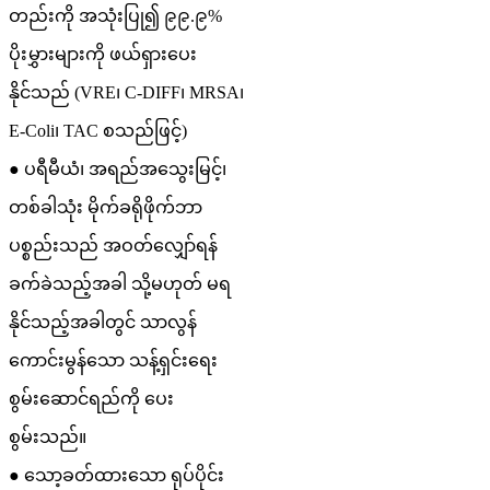
တည်းကို အသုံးပြု၍ ၉၉.၉%
ပိုးမွှားများကို ဖယ်ရှားပေး
နိုင်သည် (VRE၊ C-DIFF၊ MRSA၊
E-Coli၊ TAC စသည်ဖြင့်)
● ပရီမီယံ၊ အရည်အသွေးမြင့်၊
တစ်ခါသုံး မိုက်ခရိုဖိုက်ဘာ
ပစ္စည်းသည် အဝတ်လျှော်ရန်
ခက်ခဲသည့်အခါ သို့မဟုတ် မရ
နိုင်သည့်အခါတွင် သာလွန်
ကောင်းမွန်သော သန့်ရှင်းရေး
စွမ်းဆောင်ရည်ကို ပေး
စွမ်းသည်။
● သော့ခတ်ထားသော ရုပ်ပိုင်း